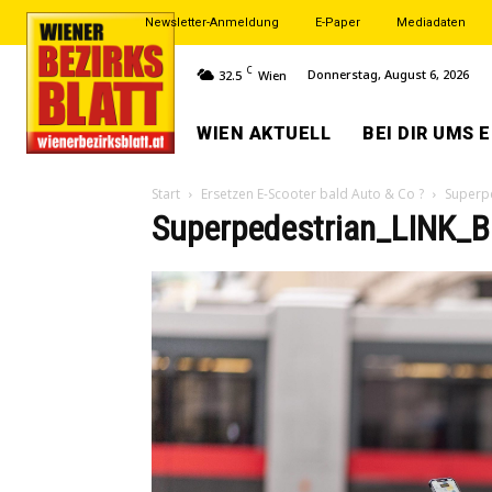
Newsletter-Anmeldung
E-Paper
Mediadaten
C
Donnerstag, August 6, 2026
32.5
Wien
WIEN AKTUELL
BEI DIR UMS 
Start
Ersetzen E-Scooter bald Auto & Co ?
Superpe
Superpedestrian_LINK_Be