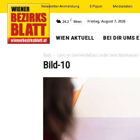
Newsletter-Anmeldung
E-Paper
Mediadaten
C
Freitag, August 7, 2026
24.2
Wien
WIEN AKTUELL
BEI DIR UMS 
Start
Lyric im Gemeindebau: Leder liest Steinhauser
Bild-10