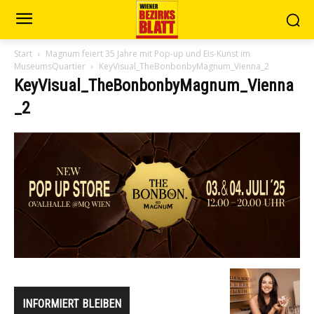
Start
Magnum feiert 35 Jahre mit Pop-up und Eis-Kunst im
MuseumsQuartier
KeyVisual_TheBonbonbyMagnum_Vienna_2
KeyVisual_TheBonbonbyMagnum_Vienna
_2
INFORMIERT BLEIBEN