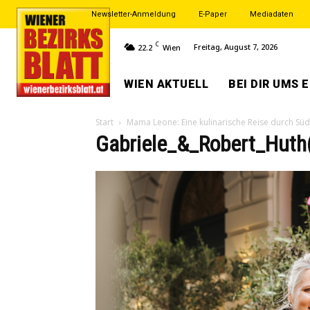
Newsletter-Anmeldung
E-Paper
Mediadaten
C
Freitag, August 7, 2026
22.2
Wien
WIEN AKTUELL
BEI DIR UMS 
Start
Mama Leone: Eine kulinarische Reise durch Südi
Gabriele_&_Robert_Huth(