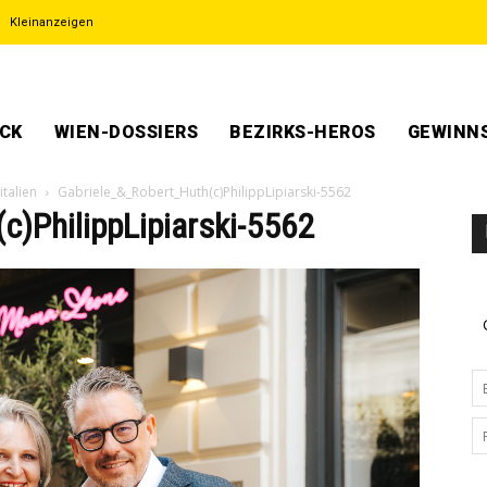
Kleinanzeigen
ECK
WIEN-DOSSIERS
BEZIRKS-HEROS
GEWINNS
talien
Gabriele_&_Robert_Huth(c)PhilippLipiarski-5562
c)PhilippLipiarski-5562