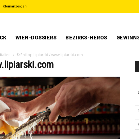
Kleinanzeigen
ECK
WIEN-DOSSIERS
BEZIRKS-HEROS
GEWINNS
talien
© Philipp Lipiarski / www.lipiarski.com
.lipiarski.com