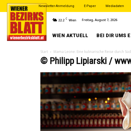
Newsletter-Anmeldung
E-Paper
Mediadaten
C
Freitag, August 7, 2026
22.2
Wien
WIEN AKTUELL
BEI DIR UMS 
Start
Mama Leone: Eine kulinarische Reise durch Südi
© Philipp Lipiarski / www