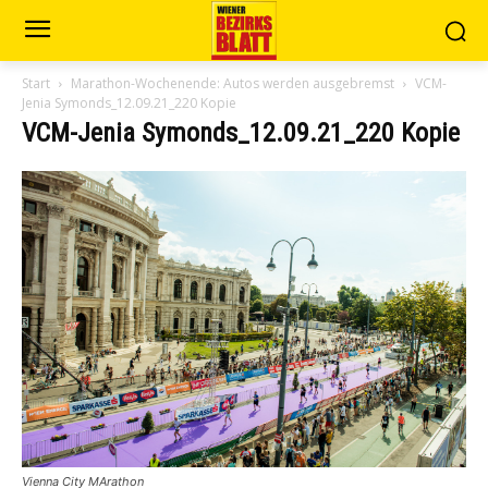
Start
Marathon-Wochenende: Autos werden ausgebremst
VCM-
Jenia Symonds_12.09.21_220 Kopie
VCM-Jenia Symonds_12.09.21_220 Kopie
Vienna City MArathon