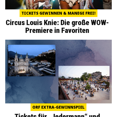
TICKETS GEWINNEN & MANEGE FREI!
Circus Louis Knie: Die große WOW-
Premiere in Favoriten
ORF EXTRA-GEWINNSPIEL
Tickets für „Jedermann“ und