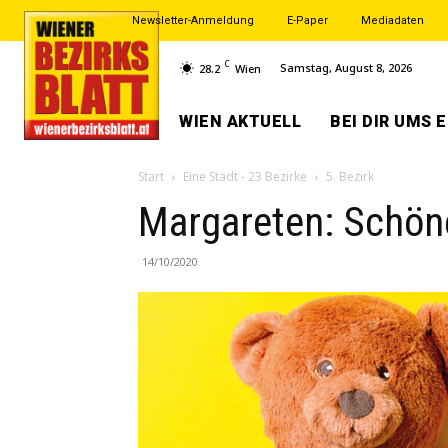
Newsletter-Anmeldung
E-Paper
Mediadaten
C
Samstag, August 8, 2026
28.2
Wien
WIEN AKTUELL
BEI DIR UMS 
Start
Eine Stadt - 23 Bezirke
5. Bezirk
Margareten: Schöne
14/10/2020