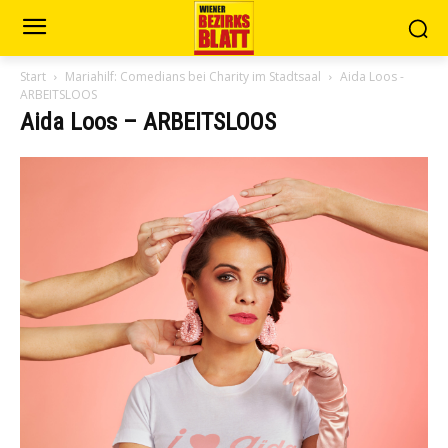
Start
Mariahilf: Comedians bei Charity im Stadtsaal
Aida Loos -
ARBEITSLOOS
Aida Loos – ARBEITSLOOS