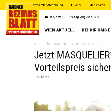
Newsletter-Anmeldung
E-Paper
Mediadaten
C
Freitag, August 7, 2026
31.5
Wien
WIEN AKTUELL
BEI DIR UMS 
Start
Themenwelten
Gesundheit & Leben
Jetzt MASQUELIER
Vorteilspreis siche
16/11/2020