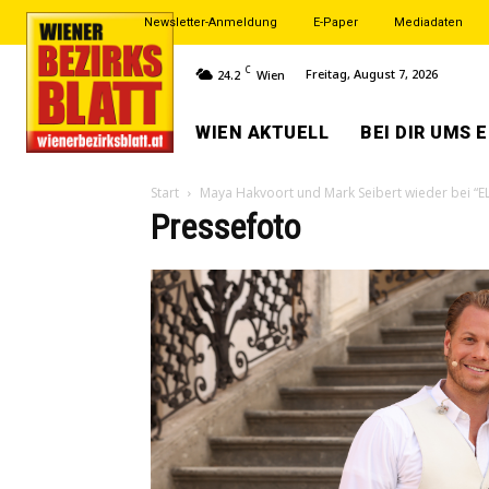
Newsletter-Anmeldung
E-Paper
Mediadaten
C
Freitag, August 7, 2026
24.2
Wien
WIEN AKTUELL
BEI DIR UMS 
Start
Maya Hakvoort und Mark Seibert wieder bei “E
Pressefoto