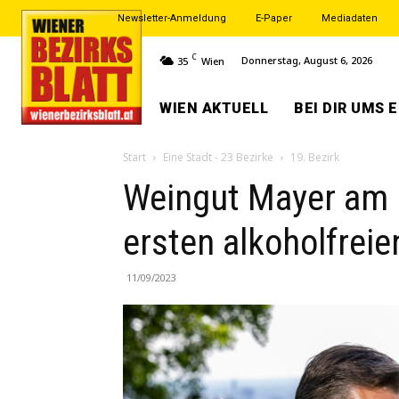
Newsletter-Anmeldung
E-Paper
Mediadaten
C
Donnerstag, August 6, 2026
35
Wien
WIEN AKTUELL
BEI DIR UMS 
Start
Eine Stadt - 23 Bezirke
19. Bezirk
Weingut Mayer am P
ersten alkoholfrei
11/09/2023