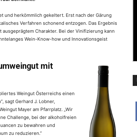
tet und herkömmlich gekeltert. Erst nach der Gärung
ikalisches Verfahren schonend entzogen. Das Ergebnis
it ausgeprägtem Charakter. Bei der Vinifizierung kann
zehntelanges Wein-Know-how und Innovationsgeist
umweingut mit
abliertes Weingut Österreichs einen
”, sagt Gerhard J. Lobner,
Weingut Mayer am Pfarrplatz. „Wir
ine Challenge, bei der alkoholfreien
snuancen zu bewahren und
imum zu reduzieren.”