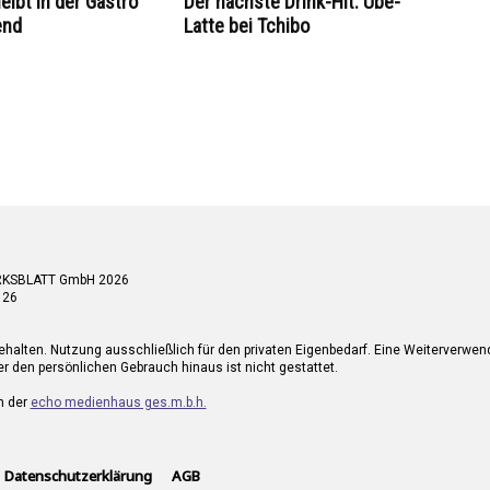
eibt in der Gastro
Der nächste Drink-Hit: Ube-
end
Latte bei Tchibo
RKSBLATT GmbH 2026
 26
ehalten. Nutzung ausschließlich für den privaten Eigenbedarf. Eine Weiterverwe
r den persönlichen Gebrauch hinaus ist nicht gestattet.
n der
echo medienhaus ges.m.b.h.
Datenschutzerklärung
AGB