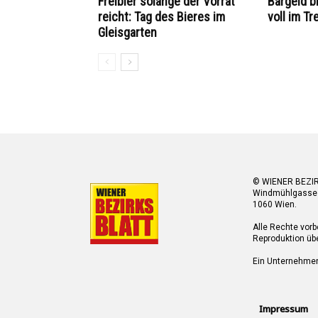
Freibier solange der Vorrat
Bargeld bl
reicht: Tag des Bieres im
voll im Tr
Gleisgarten
© WIENER BEZI
Windmühlgasse
1060 Wien.
Alle Rechte vorb
Reproduktion übe
Ein Unternehme
Impressum