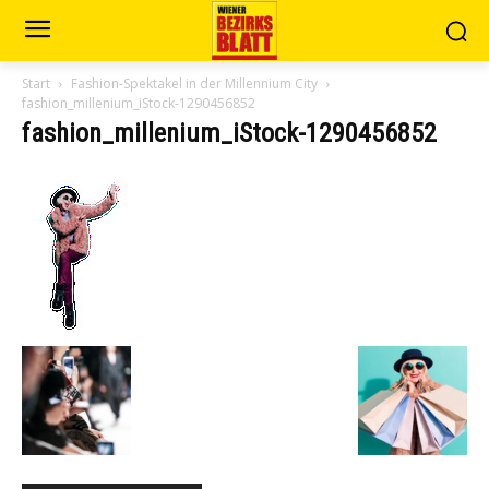
Start
Fashion-Spektakel in der Millennium City
fashion_millenium_iStock-1290456852
fashion_millenium_iStock-1290456852