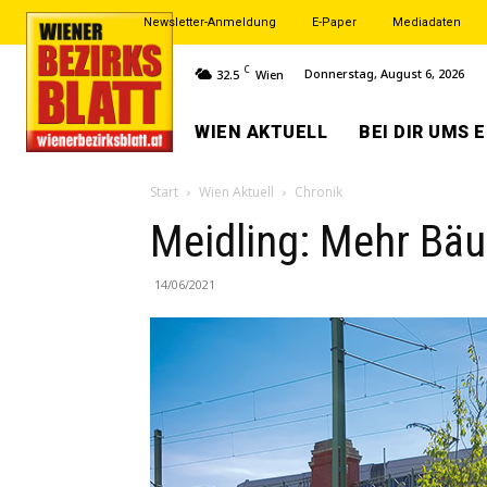
Newsletter-Anmeldung
E-Paper
Mediadaten
C
Donnerstag, August 6, 2026
32.5
Wien
WIEN AKTUELL
BEI DIR UMS 
Start
Wien Aktuell
Chronik
Meidling: Mehr Bä
14/06/2021