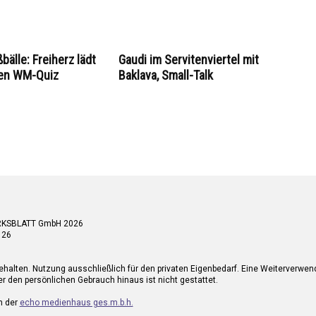
bälle: Freiherz lädt
Gaudi im Servitenviertel mit
en WM-Quiz
Baklava, Small-Talk
RKSBLATT GmbH 2026
 26
ehalten. Nutzung ausschließlich für den privaten Eigenbedarf. Eine Weiterverwe
r den persönlichen Gebrauch hinaus ist nicht gestattet.
n der
echo medienhaus ges.m.b.h.