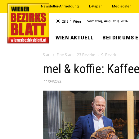
Newsletter-Anmeldung
E-Paper
Mediadaten
C
Samstag, August 8, 2026
28.2
Wien
WIEN AKTUELL
BEI DIR UMS 
Start
Eine Stadt - 23 Bezirke
9. Bezirk
mel & koffie: Kaff
11/04/2022