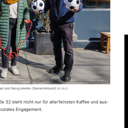
d und Georg jelenko (Samariterbund) (v.l.n.r.).
ße 32 steht nicht nur für allerfeinsten ­Kaffee und aus­
soziales Engagement.