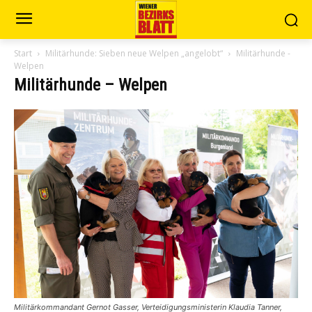
Start
Militärhunde: Sieben neue Welpen „angelobt“
Militärhunde -
Welpen
Militärhunde – Welpen
Militärkommandant Gernot Gasser, Verteidigungsministerin Klaudia Tanner,