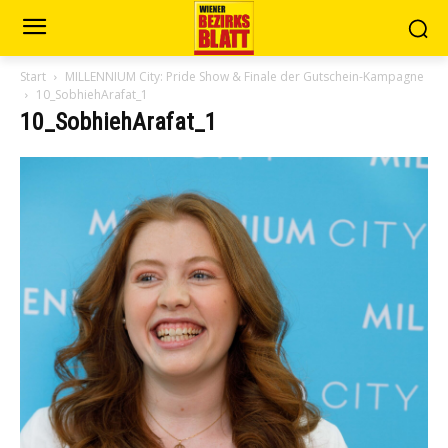
Start
MILLENNIUM City: Pride Show & Finale der Gutschein-Kampagne
10_SobhiehArafat_1
10_SobhiehArafat_1