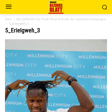
Start
MILLENNIUM City: Pride Show & Finale der Gutschein-Kampagne
5_ErieIgweh_3
5_ErieIgweh_3