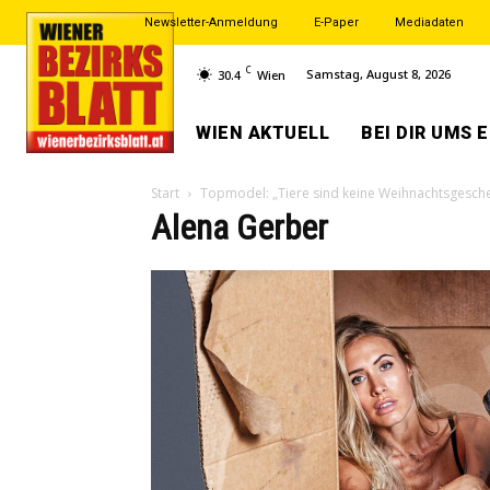
Newsletter-Anmeldung
E-Paper
Mediadaten
C
Samstag, August 8, 2026
30.4
Wien
WIEN AKTUELL
BEI DIR UMS 
Start
Topmodel: „Tiere sind keine Weihnachtsgesche
Alena Gerber