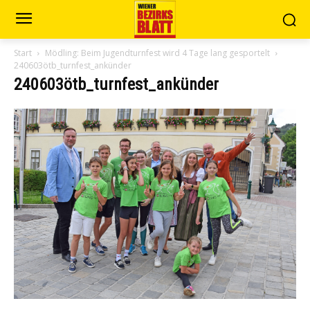
Start
Mödling: Beim Jugendturnfest wird 4 Tage lang gesportelt
240603ötb_turnfest_ankünder
240603ötb_turnfest_ankünder