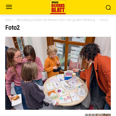
Start
Mondweg-Schule: Ein kleines Herz mit großer Wirkung
Foto2
Foto2