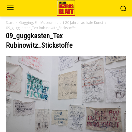
Start
Gugging: Ein Museum feiert 20 Jahre radikale Kunst
09_guggkasten_Tex Rubinowitz_Stickstoffe
09_guggkasten_Tex
Rubinowitz_Stickstoffe