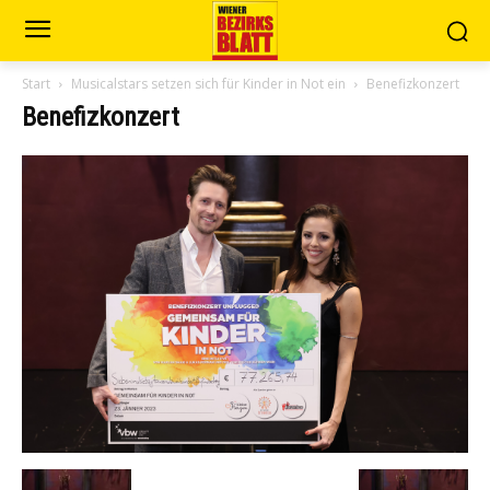
Start
Musicalstars setzen sich für Kinder in Not ein
Benefizkonzert
Benefizkonzert