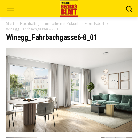
Start
Nachhaltige Immobilie mit Zukunft in Floridsdorf
Winegg_Fahrbachgasse6-8_01
Winegg_Fahrbachgasse6-8_01