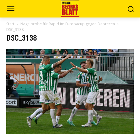
Start
Nagelprobe für Rapid im Europacup gegen Debrecen
DSC_3138
DSC_3138