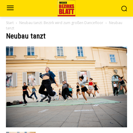
Start
Neubau tanzt: Bezirk wird zum großen Dancefloor
Neubau
tanzt
Neubau tanzt