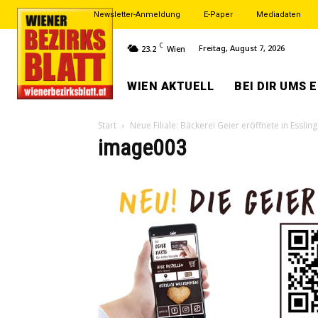
Newsletter-Anmeldung
E-Paper
Mediadaten
C
Freitag, August 7, 2026
23.2
Wien
WIEN AKTUELL
BEI DIR UMS 
Start
Neue Filiale: Bäckerei Geier eröffnete in Essling
image003