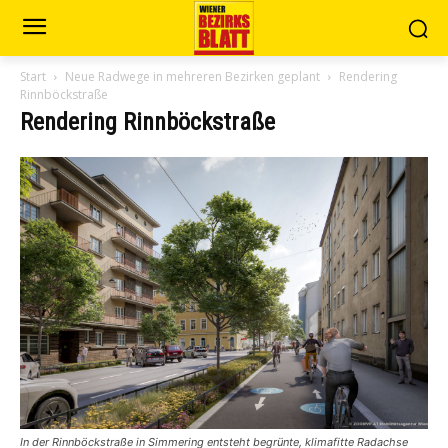
Start
Neue Radwege in mehreren Bezirken geplant
Rendering
Rinnböckstraße
Rendering Rinnböckstraße
In der Rinnböckstraße in Simmering entsteht begrünte, klimafitte Radachse