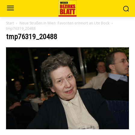
Start
Neue Straßen in Wien: Favoriten erinnert an Ute Bock
tmp76319_20488
tmp76319_20488