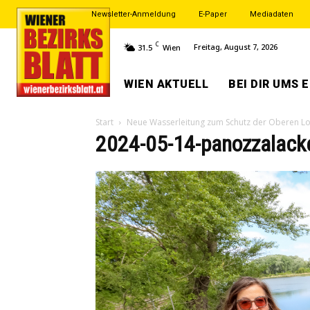
Newsletter-Anmeldung
E-Paper
Mediadaten
C
Freitag, August 7, 2026
31.5
Wien
WIEN AKTUELL
BEI DIR UMS 
Start
Neue Wasserleitung zum Schutz der Oberen L
2024-05-14-panozzalack