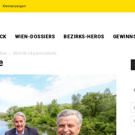
Kleinanzeigen
ECK
WIEN-DOSSIERS
BEZIRKS-HEROS
GEWINNS
obau
2024-05-14-panozzalacke
e