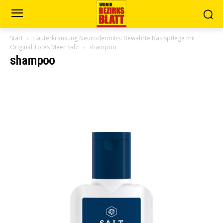
Start
Hauterkrankung Neurodermitis: Bewährte Basispflege mit
Original Totes Meer Salz
shampoo
shampoo