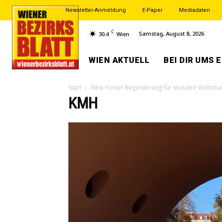
Newsletter-Anmeldung
E-Paper
Mediadaten
C
Samstag, August 8, 2026
30.4
Wien
WIEN AKTUELL
BEI DIR UMS 
Start
New Yorker Begeisterung für sozialen Wohnba
KMH