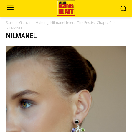
Start
Glanz mit Haltung: Nilmanel feiert „The Festive Chapter“
NILMANEL
NILMANEL