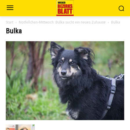
Start
Notfellchen-Mittwoch: Bulka sucht ein neues Zuhause
Bulka
Bulka