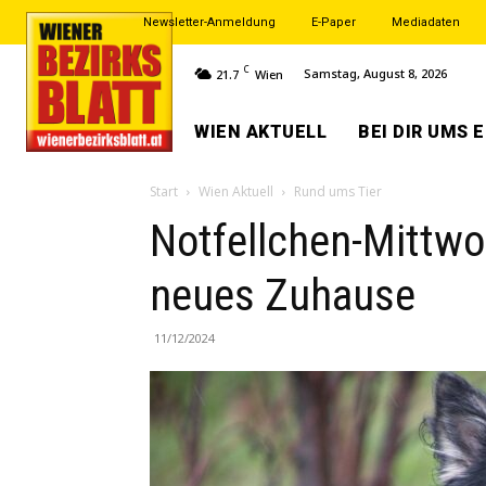
Newsletter-Anmeldung
E-Paper
Mediadaten
C
Samstag, August 8, 2026
21.7
Wien
WIEN AKTUELL
BEI DIR UMS 
Start
Wien Aktuell
Rund ums Tier
Notfellchen-Mittwo
neues Zuhause
11/12/2024