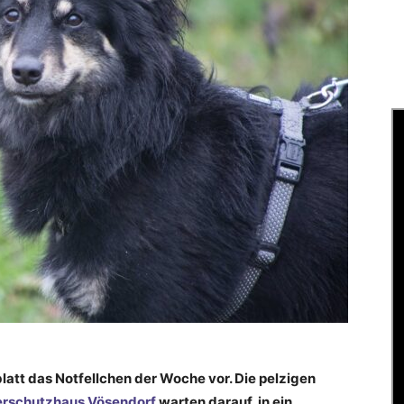
latt das Notfellchen der Woche vor. Die pelzigen
erschutzhaus Vösendorf
warten darauf, in ein