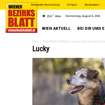
Newsletter-Anmeldung
E-Paper
Mediadaten
C
Donnerstag, August 6, 2026
29.8
Wien
WIEN AKTUELL
BEI DIR UMS 
Start
Notfellchen-Mittwoch: Lucky sucht ein neues 
Lucky