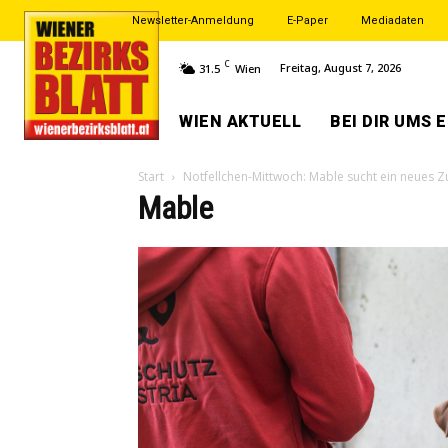
Newsletter-Anmeldung
E-Paper
Mediadaten
C
Freitag, August 7, 2026
31.5
Wien
WIEN AKTUELL
BEI DIR UMS 
Start
Notfellchen-Mittwoch: Mable sucht ein neues 
Mable