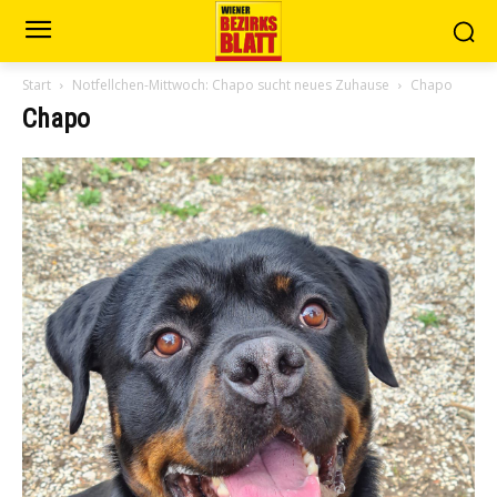
Start
Notfellchen-Mittwoch: Chapo sucht neues Zuhause
Chapo
Chapo