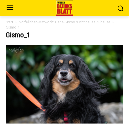
Start
Notfellchen-Mittwoch: Hans-Gismo sucht neues Zuhause
Gismo_1
Gismo_1