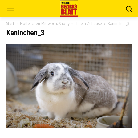
Start
Notfellchen-Mittwoch: Snooy sucht ein Zuhause
Kaninchen_3
Kaninchen_3