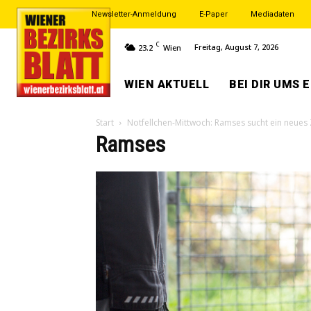
Newsletter-Anmeldung
E-Paper
Mediadaten
C
Freitag, August 7, 2026
23.2
Wien
WIEN AKTUELL
BEI DIR UMS 
Start
Notfellchen-Mittwoch: Ramses sucht ein neues
Ramses