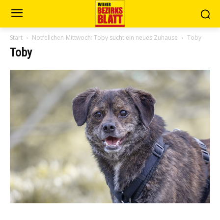
Start
Notfellchen-Mittwoch: Toby sucht ein neues Zuhause
Toby
Toby