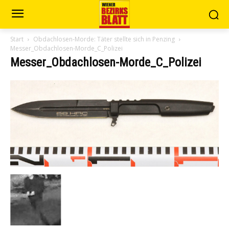
Start
Obdachlosen-Morde: Täter stellte sich in Penzing
Messer_Obdachlosen-Morde_C_Polizei
Messer_Obdachlosen-Morde_C_Polizei