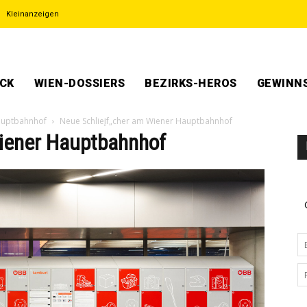
Kleinanzeigen
ECK
WIEN-DOSSIERS
BEZIRKS-HEROS
GEWINNS
auptbahnhof
Neue Schlieįf„cher am Wiener Hauptbahnhof
Wiener Hauptbahnhof