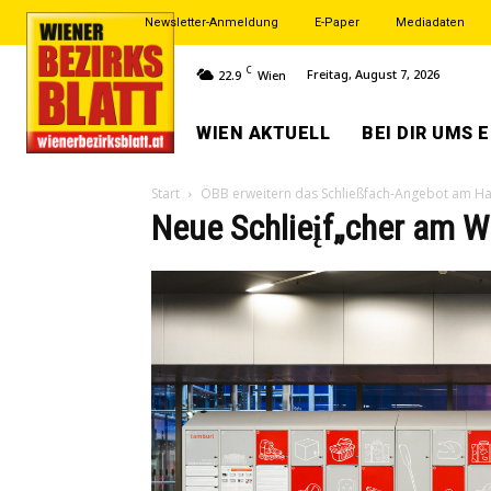
Newsletter-Anmeldung
E-Paper
Mediadaten
C
Freitag, August 7, 2026
22.9
Wien
WIEN AKTUELL
BEI DIR UMS 
Start
ÖBB erweitern das Schließfach-Angebot am H
Neue Schlieįf„cher am 