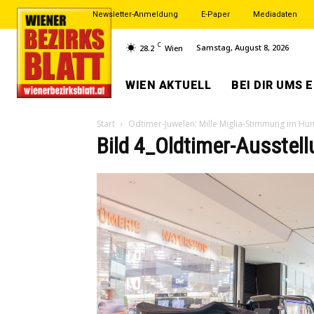
Newsletter-Anmeldung
E-Paper
Mediadaten
C
Samstag, August 8, 2026
28.2
Wien
WIEN AKTUELL
BEI DIR UMS 
Start
Odtimer-Juwelen: Mille Miglia-Stimmung im Hu
Bild 4_Oldtimer-Ausstel