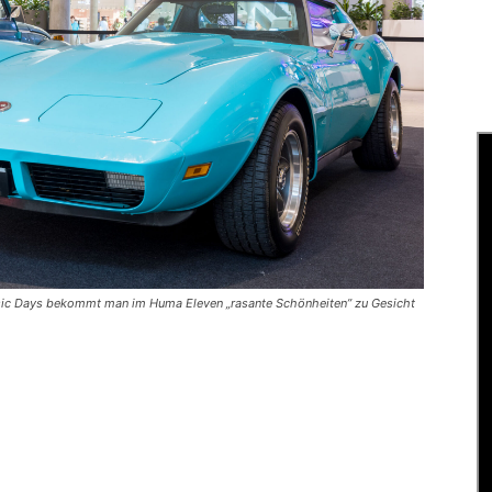
assic Days bekommt man im Huma Eleven „rasante Schönheiten” zu Gesicht