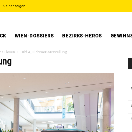
Kleinanzeigen
ECK
WIEN-DOSSIERS
BEZIRKS-HEROS
GEWINNS
ma Eleven
Bild 4_Oldtimer-Ausstellung
lung