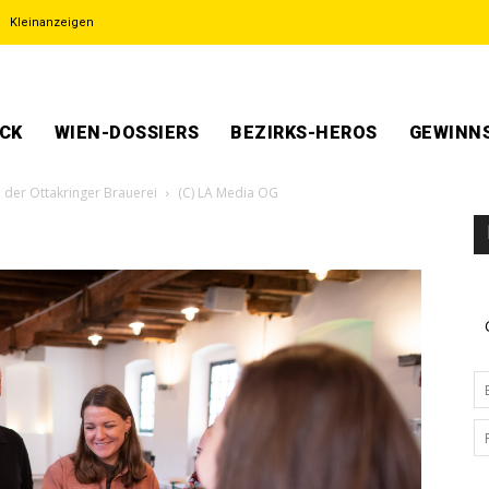
Kleinanzeigen
ECK
WIEN-DOSSIERS
BEZIRKS-HEROS
GEWINNS
 der Ottakringer Brauerei
(C) LA Media OG