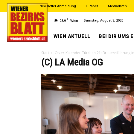
Newsletter-Anmeldung
E-Paper
Mediadaten
C
Samstag, August 8, 2026
28.9
Wien
WIEN AKTUELL
BEI DIR UMS 
Start
Oster-Kalender-Türchen 21: Brauereiführung in
(C) LA Media OG