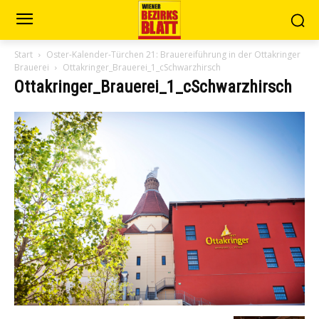
Start
Oster-Kalender-Türchen 21: Brauereiführung in der Ottakringer
Brauerei
Ottakringer_Brauerei_1_cSchwarzhirsch
Ottakringer_Brauerei_1_cSchwarzhirsch