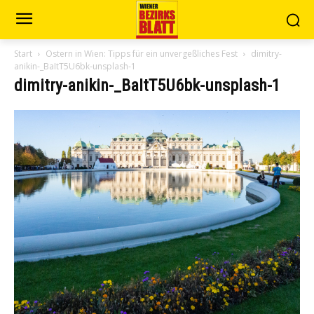
Start
Ostern in Wien: Tipps für ein unvergeßliches Fest
dimitry-
anikin-_BaItT5U6bk-unsplash-1
dimitry-anikin-_BaItT5U6bk-unsplash-1