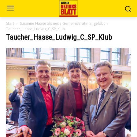
Start
Susanne Haase als neue Gemeinderätin angelobt
Taucher_Haase_Ludwig_C_SP_Klub
Taucher_Haase_Ludwig_C_SP_Klub