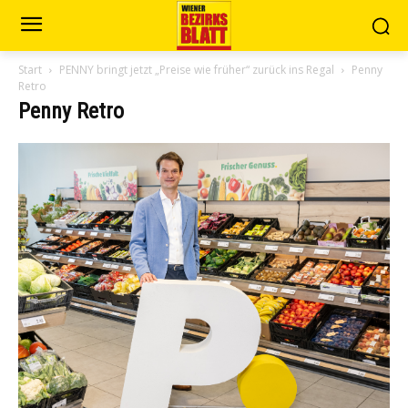
Start
PENNY bringt jetzt „Preise wie früher“ zurück ins Regal
Penny
Retro
Penny Retro